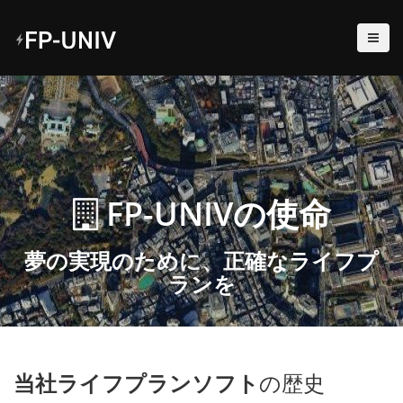
FP-UNIVの使命
夢の実現のために、正確なライフプ
ランを
当社ライフプランソフト
の歴史
Keyboard shortcuts
Image may be subject to copyright
Terms