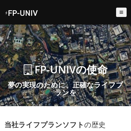
FP-UNIVの使命
夢の実現のために、正確なライフプ
ランを
当社ライフプランソフト
の歴史
Keyboard shortcuts
Image may be subject to copyright
Terms